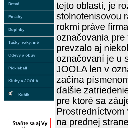
tejto oblasti, je
Drevá
stolnotenisovou 
Poťahy
rokmi práve fir
Doplnky
označovania pre t
Tašky, vaky, iné
prevzalo aj nieko
Odevy a obuv
označovaní je u 
JOOLA len v ozna
Pickleball
začína písmenom 
Kluby a JOOLA
ďalšie zatriedeni
Košík
pre ktoré sa záu
Prostredníctvom 
na prednej strane