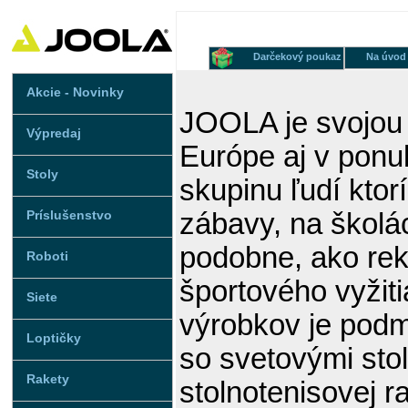
Darčekový poukaz
Na úvod
Akcie - Novinky
JOOLA je svojou
Výpredaj
Európe aj v ponu
Stoly
skupinu ľudí ktor
Príslušenstvo
zábavy, na školá
podobne, ako rek
Roboti
športového vyžit
Siete
výrobkov je podm
Loptičky
so svetovými sto
Rakety
stolnotenisovej r