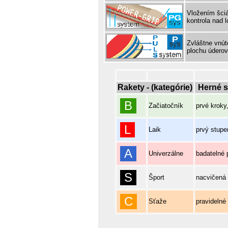
Vložením šciá
kontrola nad l
Zvláštne vnúto
plochu úderov
Rakety - (kategórie)
Herné s
B
Začiatočník
prvé kroky
L
Laik
prvý stupe
A
Univerzálne
badatelné p
S
Šport
nacvičená 
C
Sťaže
pravidelné