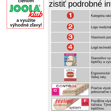
zistiť podrobné i
Kategória rak
Logo medzinár
Vlastnosti pod
Logá technológ
Starostlivo v
loptičky a vy
Ergonomické v
Vašej ruky.
Priečne vlysky
jednoznačne c
Pozdĺžne vlys
ťažiska. Týmt
loptičkou.