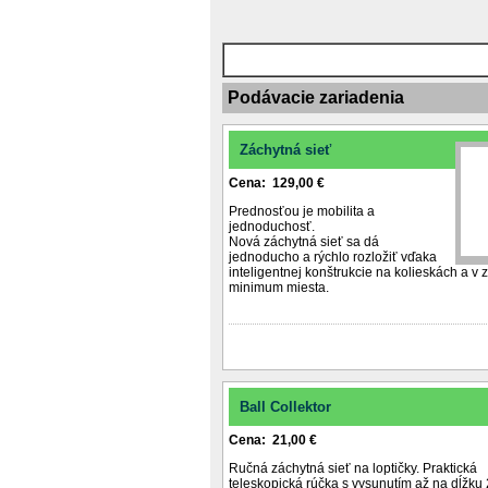
Podávacie zariadenia
Záchytná sieť
Cena: 129,00 €
Prednosťou je mobilita a
jednoduchosť.
Nová záchytná sieť sa dá
jednoducho a rýchlo rozložiť vďaka
inteligentnej konštrukcie na kolieskách a v
minimum miesta.
Ball Collektor
Cena: 21,00 €
Ručná záchytná sieť na loptičky. Praktická
teleskopická rúčka s vysunutím až na dĺžku