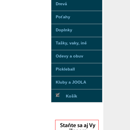
Drevá
Poťahy
Doplnky
Tašky, vaky, iné
Odevy a obuv
Pickleball
Kluby a JOOLA
Košík