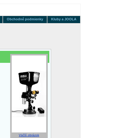
Obchodné podmienky
Kluby a JOOLA
Väčší obrázok