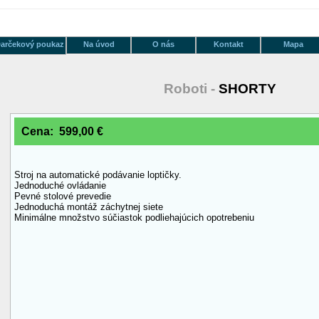
arčekový poukaz
Na úvod
O nás
Kontakt
Mapa
Roboti -
SHORTY
Cena: 599,00 €
Stroj na automatické podávanie loptičky.
Jednoduché ovládanie
Pevné stolové prevedie
Jednoduchá montáž záchytnej siete
Minimálne množstvo súčiastok podliehajúcich opotrebeniu