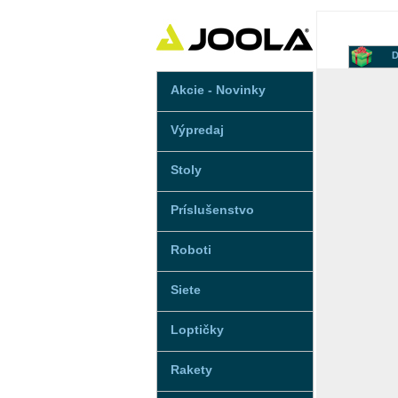
D
Akcie - Novinky
Výpredaj
Stoly
Príslušenstvo
Roboti
Siete
Loptičky
Rakety