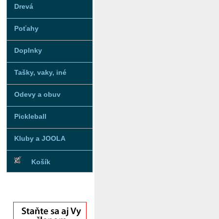
Drevá
Poťahy
Doplnky
Tašky, vaky, iné
Odevy a obuv
Pickleball
Kluby a JOOLA
Košík