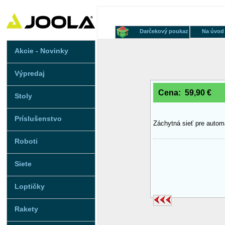
Darčekový poukaz
Na úvod
Akcie - Novinky
Výpredaj
Cena: 59,90 €
Stoly
Príslušenstvo
Záchytná sieť pre autom
Roboti
Siete
Loptičky
Rakety