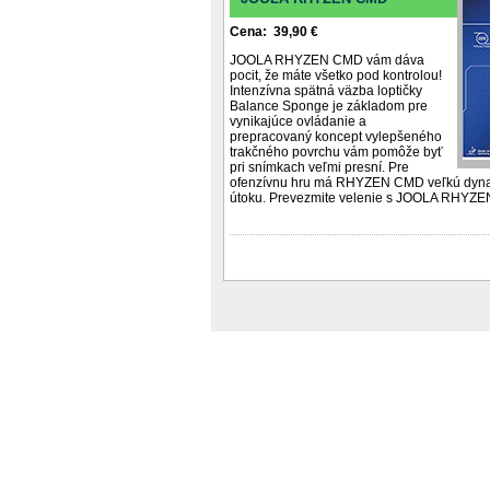
Cena: 39,90 €
JOOLA RHYZEN CMD vám dáva
pocit, že máte všetko pod kontrolou!
Intenzívna spätná väzba loptičky
Balance Sponge je základom pre
vynikajúce ovládanie a
prepracovaný koncept vylepšeného
trakčného povrchu vám pomôže byť
pri snímkach veľmi presní. Pre
ofenzívnu hru má RHYZEN CMD veľkú dyna
útoku. Prevezmite velenie s JOOLA RHYZ