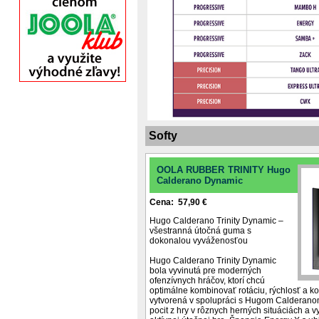
Softy
OOLA RUBBER TRINITY Hugo
Calderano Dynamic
Cena: 57,90 €
Hugo Calderano Trinity Dynamic –
všestranná útočná guma s
dokonalou vyváženosťou
Hugo Calderano Trinity Dynamic
bola vyvinutá pre moderných
ofenzívnych hráčov, ktorí chcú
optimálne kombinovať rotáciu, rýchlosť a ko
vytvorená v spolupráci s Hugom Calderan
pocit z hry v rôznych herných situáciách a v