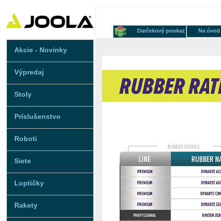
Darčekový poukaz
Na úvod
Akcie - Novinky
Výpredaj
Stoly
Príslušenstvo
Roboti
Siete
Loptičky
Rakety