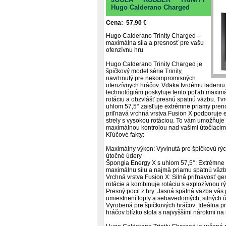
Hugo Calderano Charged
Cena: 57,90 €
Hugo Calderano Trinity Charged –
maximálna sila a presnosť pre vašu
ofenzívnu hru
Hugo Calderano Trinity Charged je
špičkový model série Trinity,
navrhnutý pre nekompromisných
ofenzívnych hráčov. Vďaka tvrdému ladeniu
technológiám poskytuje tento poťah maxim
rotáciu a obzvlášť presnú spätnú väzbu. Tv
uhlom 57,5° zaisťuje extrémne priamy preno
priľnavá vrchná vrstva Fusion X podporuje 
strely s vysokou rotáciou. To vám umožňuje 
maximálnou kontrolou nad vašimi útočiacimi
Kľúčové fakty:
Maximálny výkon: Vyvinutá pre špičkovú r
útočné údery
Špongia Energy X s uhlom 57,5°: Extrémne 
maximálnu silu a najmä priamu spätnú väzbu
Vrchná vrstva Fusion X: Silná priľnavosť g
rotácie a kombinuje rotáciu s explozívnou r
Presný pocit z hry: Jasná spätná väzba vás
umiestnení lopty a sebavedomých, silných 
Vyrobená pre špičkových hráčov: Ideálna p
hráčov blízko stola s najvyššími nárokmi na