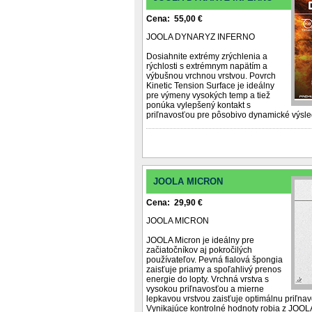
Cena: 55,00 €
JOOLA DYNARYZ INFERNO
Dosiahnite extrémy zrýchlenia a
rýchlosti s extrémnym napätím a
výbušnou vrchnou vrstvou. Povrch
Kinetic Tension Surface je ideálny
pre výmeny vysokých temp a tiež
ponúka vylepšený kontakt s
priľnavosťou pre pôsobivo dynamické výsle
JOOLA MICRON
Cena: 29,90 €
JOOLA MICRON
JOOLA Micron je ideálny pre
začiatočníkov aj pokročilých
používateľov. Pevná fialová špongia
zaisťuje priamy a spoľahlivý prenos
energie do lopty. Vrchná vrstva s
vysokou priľnavosťou a mierne
lepkavou vrstvou zaisťuje optimálnu priľnav
Vynikajúce kontrolné hodnoty robia z JOO