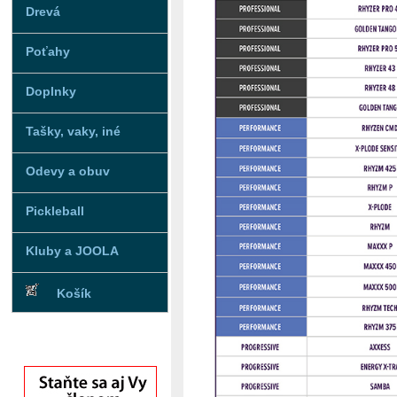
Drevá
Poťahy
Doplnky
Tašky, vaky, iné
Odevy a obuv
Pickleball
Kluby a JOOLA
Košík