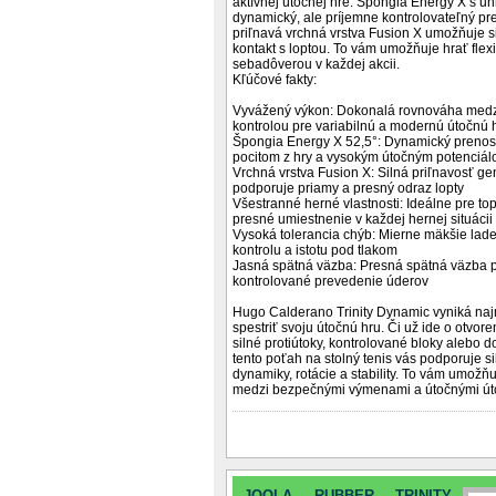
aktívnej útočnej hre. Špongia Energy X s uh
dynamický, ale príjemne kontrolovateľný pre
priľnavá vrchná vrstva Fusion X umožňuje si
kontakt s loptou. To vám umožňuje hrať flexi
sebadôverou v každej akcii.
Kľúčové fakty:
Vyvážený výkon: Dokonalá rovnováha medzi 
kontrolou pre variabilnú a modernú útočnú 
Špongia Energy X 52,5°: Dynamický prenos
pocitom z hry a vysokým útočným potenciá
Vrchná vrstva Fusion X: Silná priľnavosť ge
podporuje priamy a presný odraz lopty
Všestranné herné vlastnosti: Ideálne pre top
presné umiestnenie v každej hernej situácii
Vysoká tolerancia chýb: Mierne mäkšie lad
kontrolu a istotu pod tlakom
Jasná spätná väzba: Presná spätná väzba 
kontrolované prevedenie úderov
Hugo Calderano Trinity Dynamic vyniká naj
spestriť svoju útočnú hru. Či už ide o otvore
silné protiútoky, kontrolované bloky alebo 
tento poťah na stolný tenis vás podporuje 
dynamiky, rotácie a stability. To vám umožň
medzi bezpečnými výmenami a útočnými út
JOOLA RUBBER TRINITY