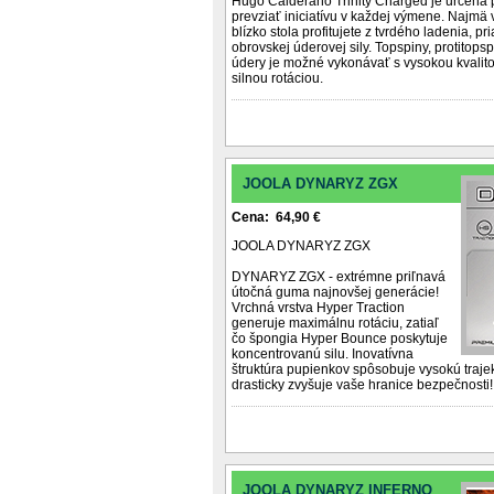
Hugo Calderano Trinity Charged je určená p
prevziať iniciatívu v každej výmene. Najmä v
blízko stola profitujete z tvrdého ladenia, pr
obrovskej úderovej sily. Topspiny, protitop
údery je možné vykonávať s vysokou kvalito
silnou rotáciou.
JOOLA DYNARYZ ZGX
Cena: 64,90 €
JOOLA DYNARYZ ZGX
DYNARYZ ZGX - extrémne priľnavá
útočná guma najnovšej generácie!
Vrchná vrstva Hyper Traction
generuje maximálnu rotáciu, zatiaľ
čo špongia Hyper Bounce poskytuje
koncentrovanú silu. Inovatívna
štruktúra pupienkov spôsobuje vysokú trajek
drasticky zvyšuje vaše hranice bezpečnosti!
JOOLA DYNARYZ INFERNO