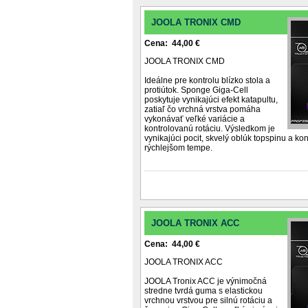
JOOLA TRONIX CMD
Cena: 44,00 €
JOOLA TRONIX CMD
Ideálne pre kontrolu blízko stola a
protiútok. Sponge Giga-Cell
poskytuje vynikajúci efekt katapultu,
zatiaľ čo vrchná vrstva pomáha
vykonávať veľké variácie a
kontrolovanú rotáciu. Výsledkom je
vynikajúci pocit, skvelý oblúk topspinu a kon
rýchlejšom tempe.
JOOLA TRONIX ACC
Cena: 44,00 €
JOOLA TRONIX ACC
JOOLA Tronix ACC je výnimočná
stredne tvrdá guma s elastickou
vrchnou vrstvou pre silnú rotáciu a