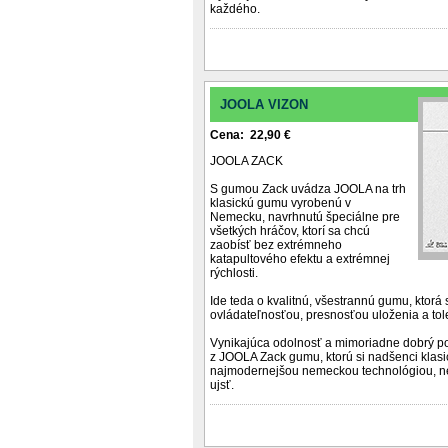
každého.
JOOLA VIZON
Cena: 22,90 €
JOOLA ZACK
S gumou Zack uvádza JOOLA na trh
klasickú gumu vyrobenú v
Nemecku, navrhnutú špeciálne pre
všetkých hráčov, ktorí sa chcú
zaobísť bez extrémneho
katapultového efektu a extrémnej
rýchlosti.
Ide teda o kvalitnú, všestrannú gumu, ktorá
ovládateľnosťou, presnosťou uloženia a tol
Vynikajúca odolnosť a mimoriadne dobrý po
z JOOLA Zack gumu, ktorú si nadšenci klas
najmodernejšou nemeckou technológiou, n
ujsť.