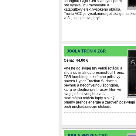
špongiou Giga-Cell s veľkými pórmi
pre vynikajúcu rovnováhu a
katapultový efekt vysokého oblúka.
Tronix ACC je vysokoenergetická guma, ktor
vašej topspinovej hry!
JOOLA TRONIX ZGR
Cena: 44,00 €
Vneste do svojej hry veľkú rotáciu a
silu s optimálnou presnosťou! Tronix
ZGR kombinuje extrémne priľnavý
povrch Hyper Traction Surface s
pevnou a neochvejnou špongiou,
ktorá je ideálna pre hráčov, ktorí vo
svojej ofenzívnej hre volia
maximálnu rotáciu lopty a silný
priamy prenos energie a zároveň poskytujú 
proti prichádzajúcim útokom.
JOOLA RHYZEN CMD