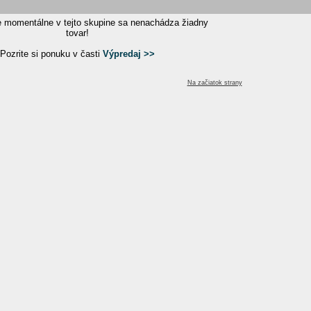
e momentálne v tejto skupine sa nenachádza žiadny
tovar!
Pozrite si ponuku v časti
Výpredaj >>
Na začiatok strany