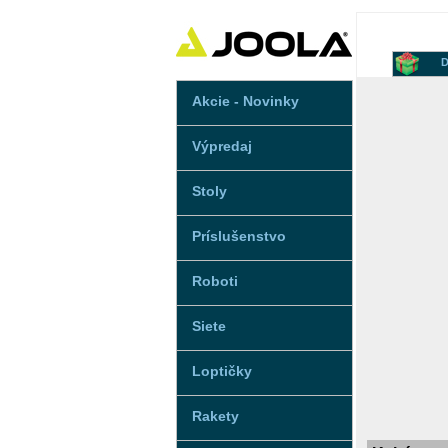
D
Akcie - Novinky
Výpredaj
Stoly
Príslušenstvo
Roboti
Siete
Loptičky
Rakety