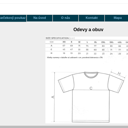
arčekový poukaz
Na úvod
O nás
Kontakt
Mapa
Odevy a obuv