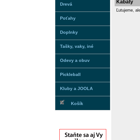
Kabáty
Drevá
Ľutujeme, al
Poťahy
Doplnky
Tašky, vaky, iné
Odevy a obuv
Pickleball
Kluby a JOOLA
Košík