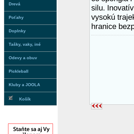
Drevá
silu. Inovat
vysokú traje
Poťahy
hranice bezp
Doplnky
Tašky, vaky, iné
Odevy a obuv
Pickleball
Kluby a JOOLA
Košík