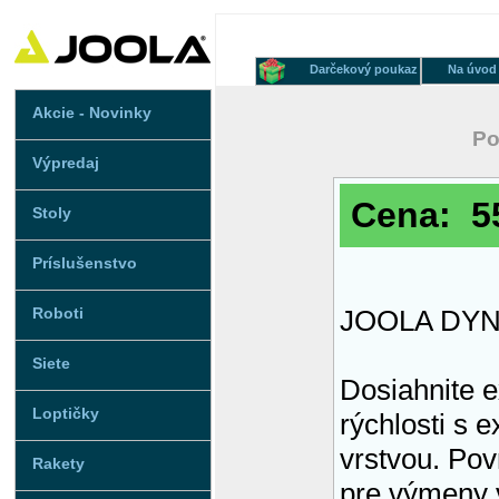
Darčekový poukaz
Na úvod
Akcie - Novinky
Po
Výpredaj
Cena: 55
Stoly
Príslušenstvo
Roboti
JOOLA DY
Siete
Dosiahnite e
Loptičky
rýchlosti s
vrstvou. Pov
Rakety
pre výmeny 