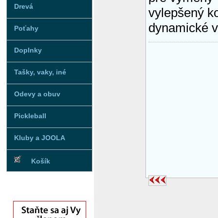
Drevá
vylepšený ko
dynamické v
Poťahy
Doplnky
Tašky, vaky, iné
Odevy a obuv
Pickleball
Kluby a JOOLA
Košík