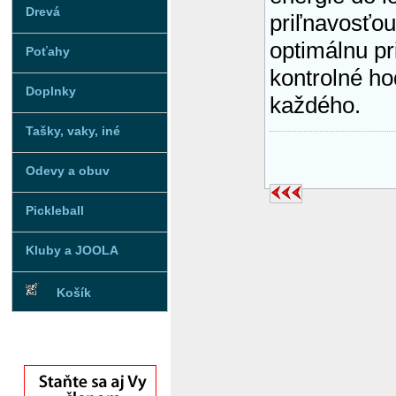
Drevá
priľnavosťou
optimálnu pr
Poťahy
kontrolné h
Doplnky
každého.
Tašky, vaky, iné
Odevy a obuv
Pickleball
Kluby a JOOLA
Košík