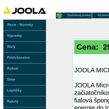
Darčekový poukaz
Na úvod
Akcie - Novinky
Výpredaj
Cena: 29
Stoly
Príslušenstvo
Roboti
JOOLA MI
Siete
JOOLA Micro
Loptičky
začiatočníko
fialová špon
Rakety
energie do l