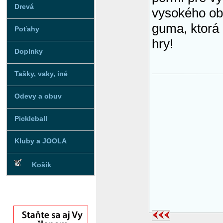
Drevá
vysokého ob
guma, ktorá 
Poťahy
hry!
Doplnky
Tašky, vaky, iné
Odevy a obuv
Pickleball
Kluby a JOOLA
Košík