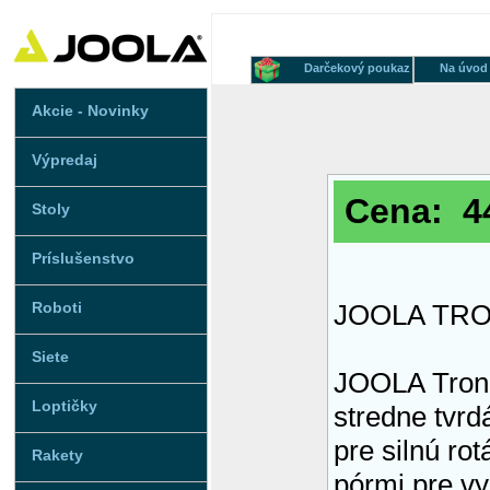
Darčekový poukaz
Na úvod
Akcie - Novinky
Výpredaj
Cena: 44
Stoly
Príslušenstvo
Roboti
JOOLA TRO
Siete
JOOLA Tron
Loptičky
stredne tvrd
pre silnú ro
Rakety
pórmi pre vy