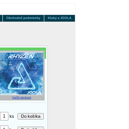
Obchodné podmienky
Kluby a JOOLA
Väčší obrázok
ks