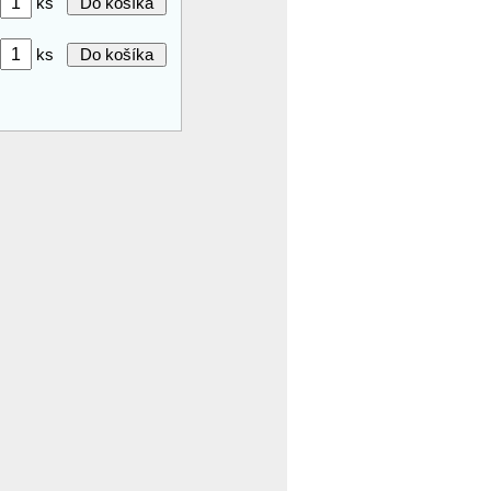
ks
ks