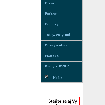
Drevá
Poťahy
Doplnky
Tašky, vaky, iné
Odevy a obuv
Pickleball
Kluby a JOOLA
Košík