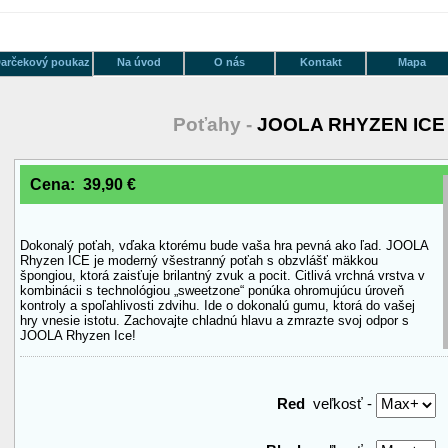
arčekový poukaz
Na úvod
O nás
Kontakt
Mapa
Poťahy -
JOOLA RHYZEN ICE
Cena: 39,90 €
Dokonalý poťah, vďaka ktorému bude vaša hra pevná ako ľad. JOOLA
Rhyzen ICE je moderný všestranný poťah s obzvlášť mäkkou
špongiou, ktorá zaisťuje brilantný zvuk a pocit. Citlivá vrchná vrstva v
kombinácii s technológiou „sweetzone“ ponúka ohromujúcu úroveň
kontroly a spoľahlivosti zdvihu. Ide o dokonalú gumu, ktorá do vašej
hry vnesie istotu. Zachovajte chladnú hlavu a zmrazte svoj odpor s
JOOLA Rhyzen Ice!
Red
veľkosť -