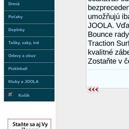
Drevá
bezpreceden
umožňujú iba
Poťahy
JOOLA. Vďak
Doplnky
Bounce rady
Traction Sur
Tašky, vaky, iné
kvalitné záb
Odevy a obuv
Zostaňte v 
Pickleball
Kluby a JOOLA
Košík