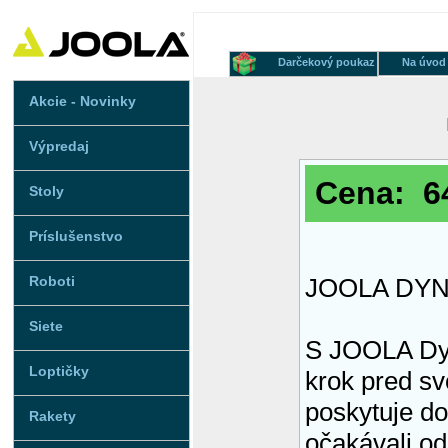
Darčekový poukaz
Na úvod
Akcie - Novinky
Výpredaj
Cena: 64
Stoly
Príslušenstvo
Roboti
JOOLA DY
Siete
S JOOLA Dy
Loptičky
krok pred s
poskytuje do
Rakety
očakávali od