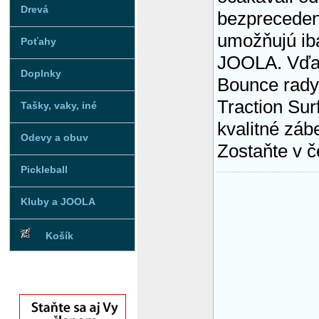
Drevá
bezpreceden
umožňujú iba
Poťahy
JOOLA. Vďak
Doplnky
Bounce rady
Traction Sur
Tašky, vaky, iné
kvalitné záb
Odevy a obuv
Zostaňte v 
Pickleball
Kluby a JOOLA
Košík