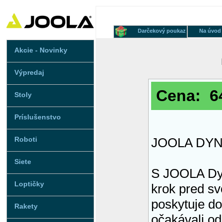
Darčekový poukaz
Na úvod
Akcie - Novinky
Výpredaj
Cena: 64
Stoly
Príslušenstvo
Roboti
JOOLA DY
Siete
S JOOLA Dy
Loptičky
krok pred s
poskytuje do
Rakety
očakávali od