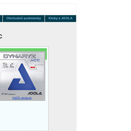
Obchodné podmienky
Kluby a JOOLA
C
Väčší obrázok