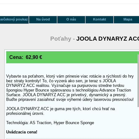
arčekový poukaz
Na úvod
O nás
Kontakt
Mapa
Poťahy -
JOOLA DYNARYZ AC
Cena: 62,90 €
Vybavte sa poťahom, ktorý vám prinesie viac rotácie a rýchlosti do hry
bez straty kontroly! To, čo vyzerá ako sen, je teraz s JOOLA
DYNARYZ ACC realitou. Vyznačuje sa purpurovou stredne tvrdou
špongiou Hyper Bounce spárovanou s technológiou Advance Traction
Surface. JOOLA DYNARYZ ACC je prívetivý, dynamický a presný.
Buďte pripravení zasiahnuť svoje výherné údery laserovou presnosťou!
JOOLA DYNARYZ ACC je guma pre tých, ktorí chcú hrať na
profesionálnej úrovni.
Technológia: AS Traction, Hyper Bounce Sponge
Uvádzacia cena!