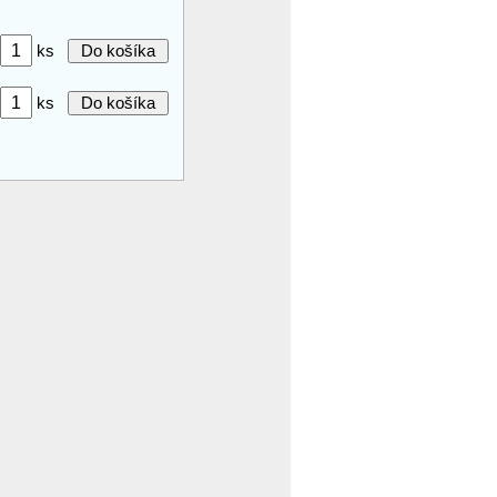
ks
ks