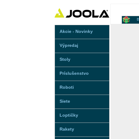
D
Akcie - Novinky
Výpredaj
Stoly
Príslušenstvo
Roboti
Siete
Loptičky
Rakety