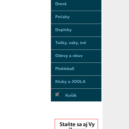
Drevá
Poťahy
Doplnky
Tašky, vaky, iné
Odevy a obuv
Pickleball
Kluby a JOOLA
Košík