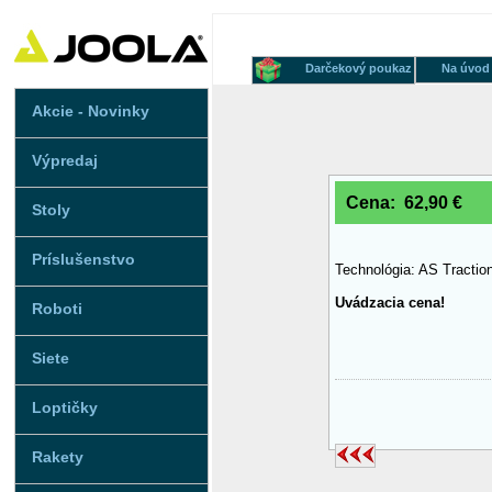
Darčekový poukaz
Na úvod
Akcie - Novinky
Výpredaj
Cena: 62,90 €
Stoly
Príslušenstvo
Technológia: AS Tracti
Uvádzacia cena!
Roboti
Siete
Loptičky
Rakety