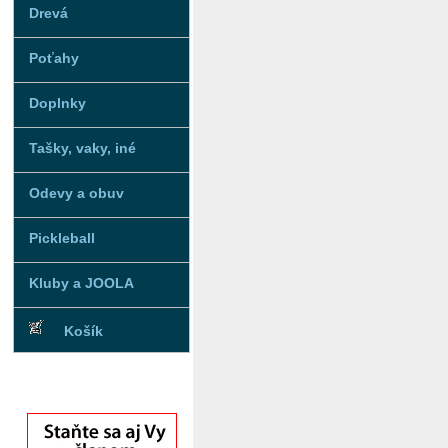
Drevá
Poťahy
Doplnky
Tašky, vaky, iné
Odevy a obuv
Pickleball
Kluby a JOOLA
Košík