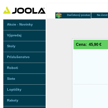
Darčekový poukaz
Na úvod
Akcie - Novinky
Výpredaj
Cena: 45,90 €
Stoly
Príslušenstvo
Roboti
Siete
Loptičky
Rakety