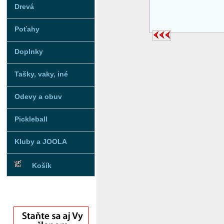
Drevá
Poťahy
Doplnky
Tašky, vaky, iné
Odevy a obuv
Pickleball
Kluby a JOOLA
Košík