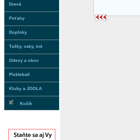
Drevá
Poťahy
Doplnky
Tašky, vaky, iné
Odevy a obuv
Pickleball
Kluby a JOOLA
Košík