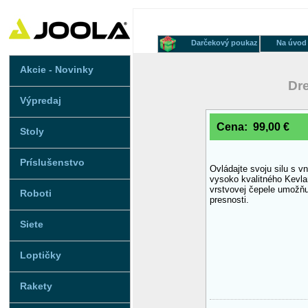
Darčekový poukaz
Na úvod
Akcie - Novinky
Dr
Výpredaj
Cena: 99,00 €
Stoly
Príslušenstvo
Ovládajte svoju silu s 
vysoko kvalitného Kevlar
vrstvovej čepele umožňu
Roboti
presnosti.
Siete
Loptičky
Rakety