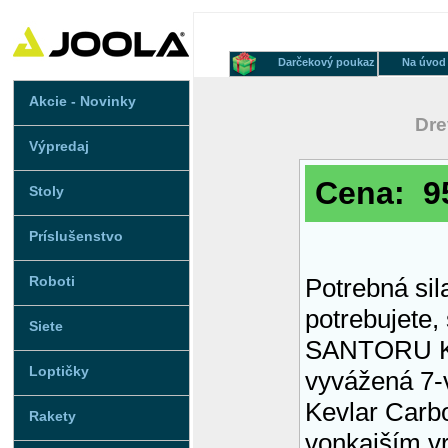
Darčekový poukaz
Na úvod
Akcie - Novinky
Dre
Výpredaj
Cena: 95
Stoly
Príslušenstvo
Roboti
Potrebná sila
potrebujete, 
Siete
SANTORU KL
Loptičky
vyvážená 7-
Kevlar Carb
Rakety
vonkajším v