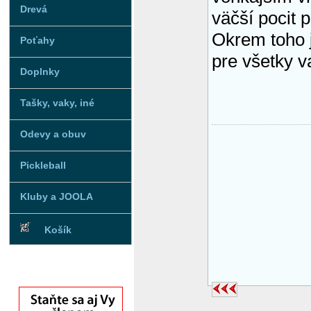
Drevá
väčší pocit 
Okrem toho j
Poťahy
pre všetky v
Doplnky
Tašky, vaky, iné
Odevy a obuv
Pickleball
Kluby a JOOLA
Košík