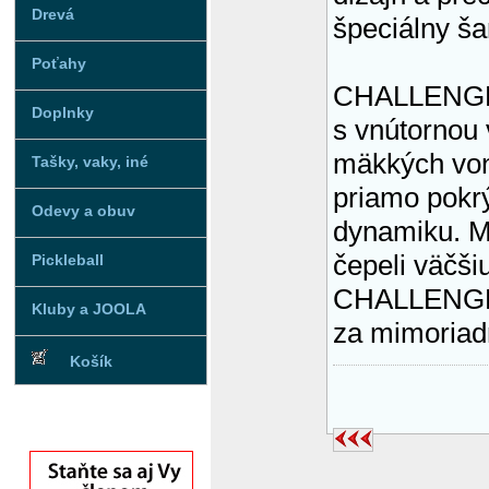
Drevá
špeciálny ša
Poťahy
CHALLENGER
Doplnky
s vnútornou 
mäkkých von
Tašky, vaky, iné
priamo pokrý
Odevy a obuv
dynamiku. M
čepeli väčši
Pickleball
CHALLENGE
Kluby a JOOLA
za mimoriad
Košík