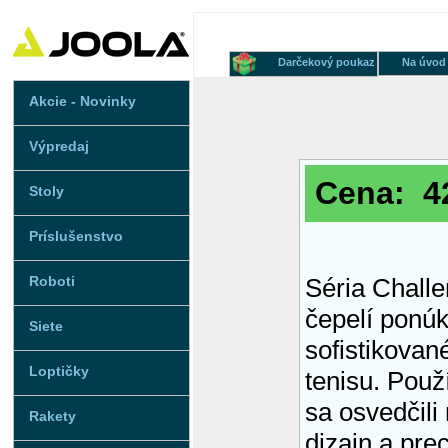
Darčekový poukaz
Na úvod
Akcie - Novinky
Výpredaj
Cena: 42
Stoly
Príslušenstvo
Roboti
Séria Challe
čepelí ponú
Siete
sofistikovan
Loptičky
tenisu. Použ
sa osvedčili
Rakety
dizajn a pre