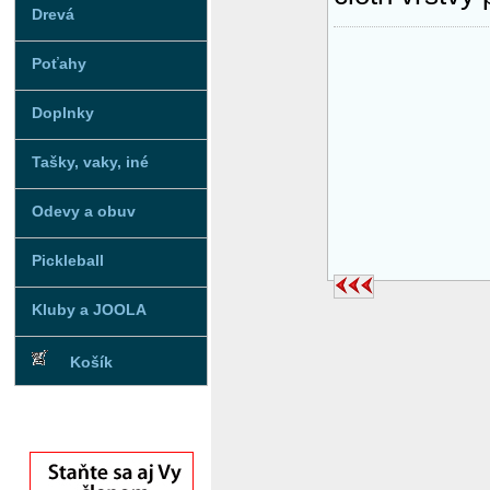
Drevá
Poťahy
Doplnky
Tašky, vaky, iné
Odevy a obuv
Pickleball
Kluby a JOOLA
Košík