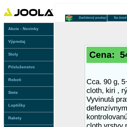
Darčekový poukaz
Na úvod
Akcie - Novinky
Výpredaj
Cena: 54
Stoly
Príslušenstvo
Roboti
Cca. 90 g, 5
cloth, kiri ,
Siete
Vyvinutá pr
Loptičky
defenzívnym
kontrolovanú
Rakety
cloth vrstvy 