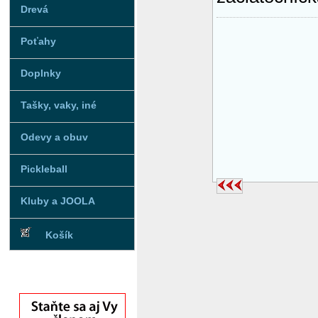
Drevá
Poťahy
Doplnky
Tašky, vaky, iné
Odevy a obuv
Pickleball
Kluby a JOOLA
Košík