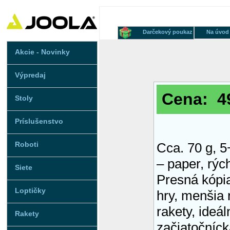
Darčekový poukaz
Na úvod
Akcie - Novinky
Výpredaj
Cena: 49
Stoly
Príslušenstvo
Roboti
Cca. 70 g, 5
– paper, rýc
Siete
Presná kópi
Loptičky
hry, menšia 
rakety, ideá
Rakety
začiatočníck