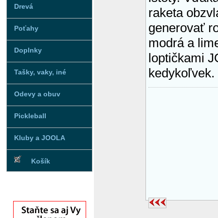
Drevá
raketa obzv
generovať ro
Poťahy
modrá a lim
Doplnky
loptičkami J
kedykoľvek.
Tašky, vaky, iné
Odevy a obuv
Pickleball
Kluby a JOOLA
Košík