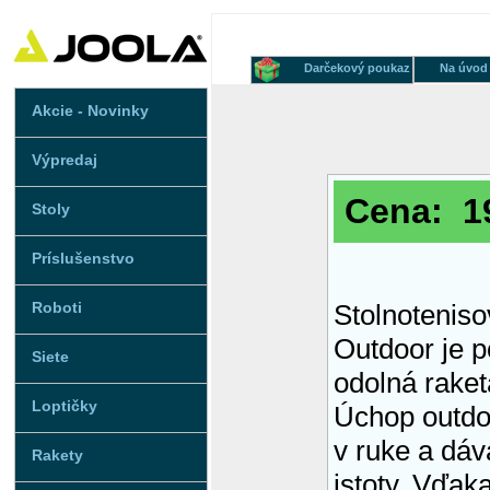
Darčekový poukaz
Na úvod
Akcie - Novinky
Výpredaj
Cena: 19
Stoly
Príslušenstvo
Roboti
Stolnotenis
Outdoor je 
Siete
odolná rake
Loptičky
Úchop outdoo
v ruke a dáv
Rakety
istoty. Vďak