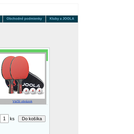
Obchodné podmienky
Kluby a JOOLA
Väčší obrázok
ks