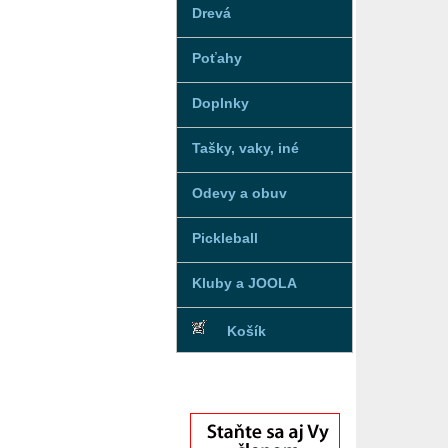
Drevá
Poťahy
Doplnky
Tašky, vaky, iné
Odevy a obuv
Pickleball
Kluby a JOOLA
Košík