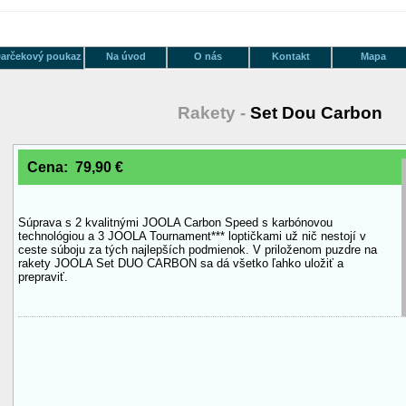
arčekový poukaz
Na úvod
O nás
Kontakt
Mapa
Rakety -
Set Dou Carbon
Cena: 79,90 €
Súprava s 2 kvalitnými JOOLA Carbon Speed s karbónovou
technológiou a 3 JOOLA Tournament*** loptičkami už nič nestojí v
ceste súboju za tých najlepších podmienok. V priloženom puzdre na
rakety JOOLA Set DUO CARBON sa dá všetko ľahko uložiť a
prepraviť.