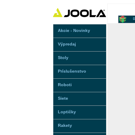
D
Akcie - Novinky
Výpredaj
Stoly
Príslušenstvo
Roboti
Siete
Loptičky
Rakety