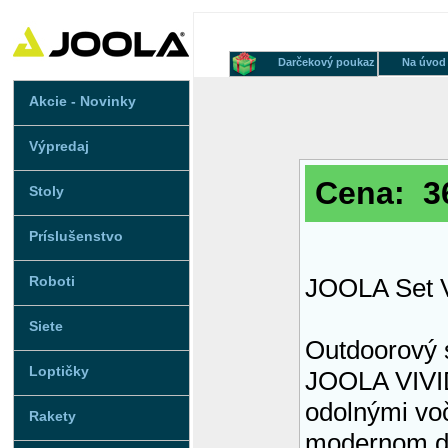
Darčekový poukaz
Na úvod
Akcie - Novinky
Výpredaj
Cena: 36
Stoly
Príslušenstvo
Roboti
JOOLA Set 
Siete
Outdoorový s
Loptičky
JOOLA VIVID
odolnými vo
Rakety
modernom d