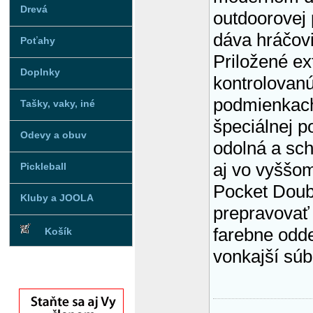
Drevá
outdoorovej 
dáva hráčovi
Poťahy
Priložené ex
Doplnky
kontrolovanú
podmienkach
Tašky, vaky, iné
špeciálnej p
Odevy a obuv
odolná a sc
aj vo vyššo
Pickleball
Pocket Doub
Kluby a JOOLA
prepravovať 
farebne odde
Košík
vonkajší súb