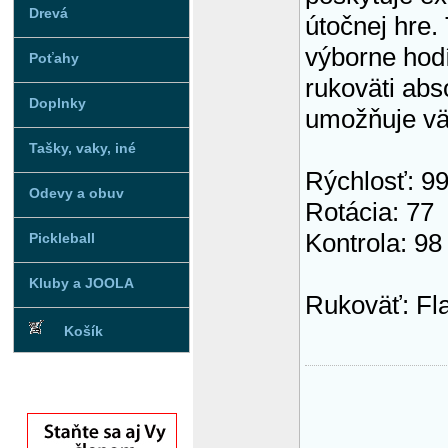
Drevá
útočnej hre.
výborne hodí
Poťahy
rukoväti abs
Doplnky
umožňuje väč
Tašky, vaky, iné
Rýchlosť: 9
Odevy a obuv
Rotácia: 77
Kontrola: 98
Pickleball
Kluby a JOOLA
Rukoväť: Fl
Košík