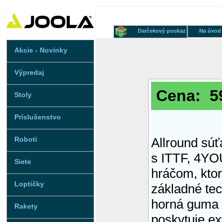
Darčekový poukaz
Na úvod
Akcie - Novinky
Výpredaj
Cena: 59
Stoly
Príslušenstvo
Roboti
Allround sú
s ITTF, 4YO
Siete
hráčom, ktor
Loptičky
základné tec
horná guma
Rakety
poskytuje ex