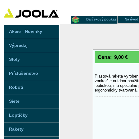
Darčekový poukaz
Na úvod
Akcie - Novinky
Výpredaj
Cena: 9,00 €
Stoly
Príslušenstvo
Plastová raketa vyroben
vonkajšie outdoor použi
loptičkou, má špeciálnu 
Roboti
ergonomicky tvarovaná.
Siete
Loptičky
Rakety