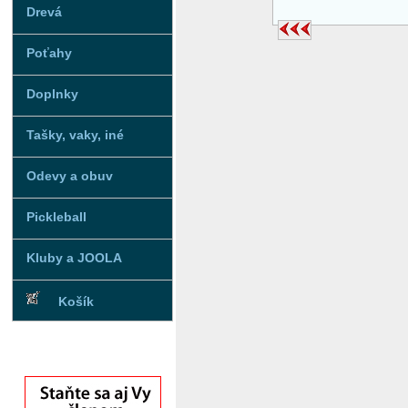
Drevá
Poťahy
Doplnky
Tašky, vaky, iné
Odevy a obuv
Pickleball
Kluby a JOOLA
Košík