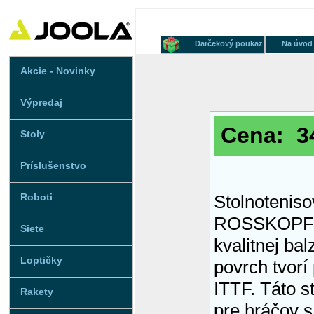
Darčekový poukaz
Na úvod
Akcie - Novinky
Výpredaj
Cena: 34
Stoly
Príslušenstvo
Roboti
Stolnotenis
ROSSKOPF 
Siete
kvalitnej bal
Loptičky
povrch tvor
ITTF. Táto s
Rakety
pre hráčov 