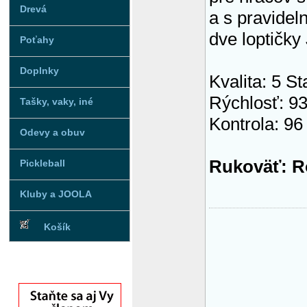
Drevá
a s pravidel
dve loptič
Poťahy
Doplnky
Kvalita: 5 St
Rýchlosť: 9
Tašky, vaky, iné
Kontrola: 96
Odevy a obuv
Rukoväť: Ro
Pickleball
Kluby a JOOLA
Košík