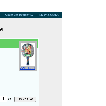
Obchodné podmienky
Kluby a JOOLA
M
Väčší obrázok
ks