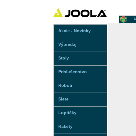
D
Akcie - Novinky
Výpredaj
Stoly
Príslušenstvo
Roboti
Siete
Loptičky
Rakety