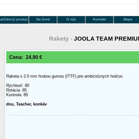
arčekový poukaz
Na úvod
O nás
Kontakt
Mapa
Rakety -
JOOLA TEAM PREMIU
Cena: 24,90 €
Raketa s 2.0 mm hrubou gumou (ITTF) pre ambicióznych hráčov.
Rýchlosť: 80
Rotácia: 85
Kontrola: 85
dnu, Teacher, konkáv