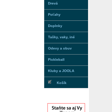
Drevá
Poťahy
Doplnky
Tašky, vaky, iné
Odevy a obuv
Pickleball
Kluby a JOOLA
Košík