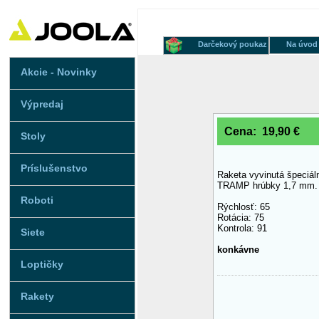
Darčekový poukaz
Na úvod
Akcie - Novinky
Výpredaj
Cena: 19,90 €
Stoly
Príslušenstvo
Raketa vyvinutá špeciáln
TRAMP hrúbky 1,7 mm.
Roboti
Rýchlosť: 65
Rotácia: 75
Kontrola: 91
Siete
konkávne
Loptičky
Rakety