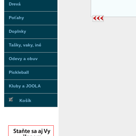
Drevá
Poťahy
Doplnky
Tašky, vaky, iné
Odevy a obuv
Pickleball
Kluby a JOOLA
Košík