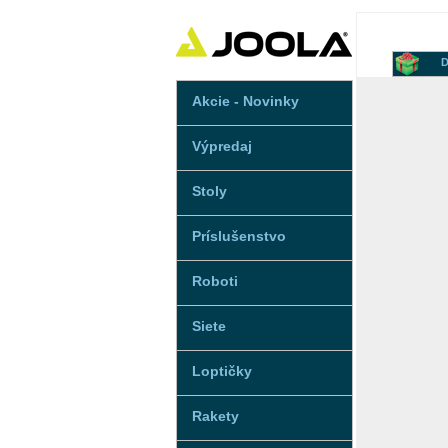
D
Akcie - Novinky
Výpredaj
Stoly
Príslušenstvo
Roboti
Siete
Loptičky
Rakety