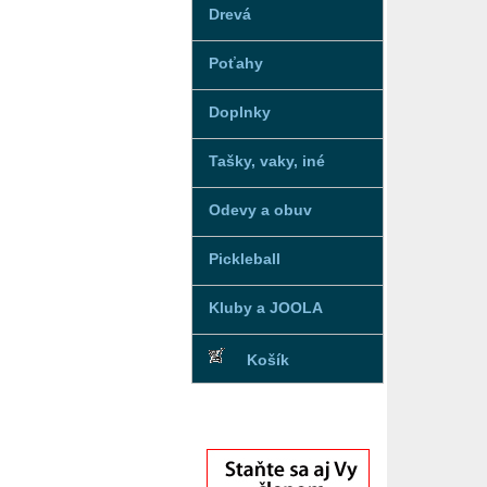
Drevá
Poťahy
Doplnky
Tašky, vaky, iné
Odevy a obuv
Pickleball
Kluby a JOOLA
Košík