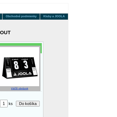
Obchodné podmienky
Kluby a JOOLA
 OUT
Väčší obrázok
ks