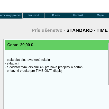
arčekový poukaz
Na úvod
O nás
Kontakt
Mapa
Príslušenstvo -
STANDARD - TIME
Cena: 29,90 €
- praktická plastová konštrukcia
- skladací
- s dodatočnými číslami 4/5 pre nové predpisy o sčítaní
- prídavné vrecko pre TIME-OUT"-displej