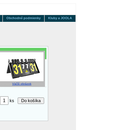
Obchodné podmienky
Kluby a JOOLA
Väčší obrázok
ks