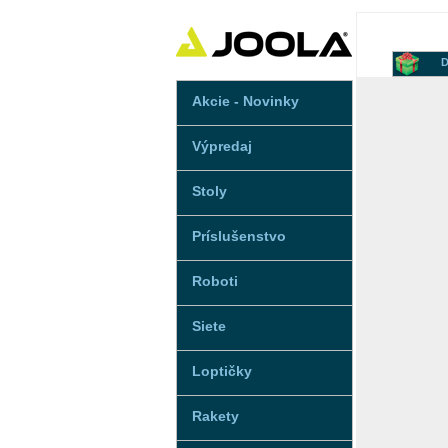
D
Akcie - Novinky
Výpredaj
Stoly
Príslušenstvo
Roboti
Siete
Loptičky
Rakety