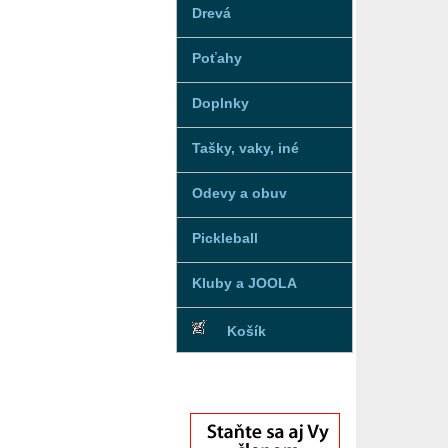
Drevá
Poťahy
Doplnky
Tašky, vaky, iné
Odevy a obuv
Pickleball
Kluby a JOOLA
Košík