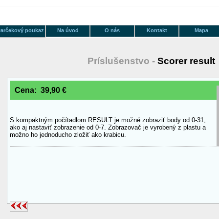
arčekový poukaz
Na úvod
O nás
Kontakt
Mapa
Príslušenstvo -
Scorer result
Cena: 39,90 €
S kompaktným počítadlom RESULT je možné zobraziť body od 0-31,
ako aj nastaviť zobrazenie od 0-7. Zobrazovač je vyrobený z plastu a
možno ho jednoducho zložiť ako krabicu.