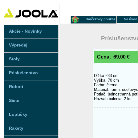
Darčekový poukaz
Na úvod
Akcie - Novinky
Príslušenstv
Výpredaj
Cena: 69,00 €
Stoly
Príslušenstvo
Dĺžka 233 cm
Výška: 70 cm
Farba: čierna
Roboti
Materiál: rám z oceľovýc
Potlač: jednostranná po
Rozsah balenia: 2 ks
Siete
Loptičky
Rakety