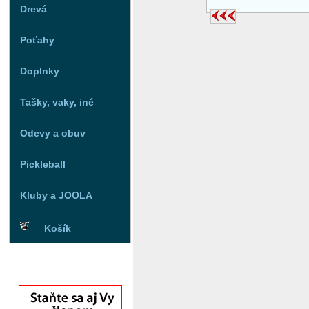
Drevá
Poťahy
Doplnky
Tašky, vaky, iné
Odevy a obuv
Pickleball
Kluby a JOOLA
Košík