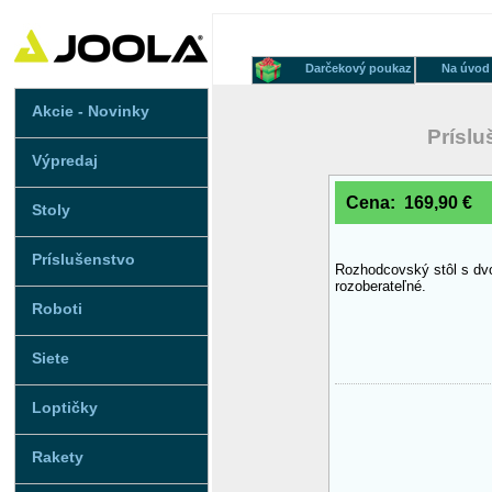
Darčekový poukaz
Na úvod
Akcie - Novinky
Príslu
Výpredaj
Cena: 169,90 €
Stoly
Príslušenstvo
Rozhodcovský stôl s dv
rozoberateľné.
Roboti
Siete
Loptičky
Rakety