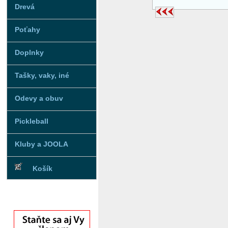
Drevá
Poťahy
Doplnky
Tašky, vaky, iné
Odevy a obuv
Pickleball
Kluby a JOOLA
Košík