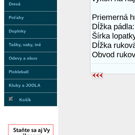
Drevá
Priemerná h
Poťahy
Dĺžka pádla
Doplnky
Šírka lopatk
Dĺžka rukov
Tašky, vaky, iné
Obvod rukov
Odevy a obuv
Pickleball
Kluby a JOOLA
Košík