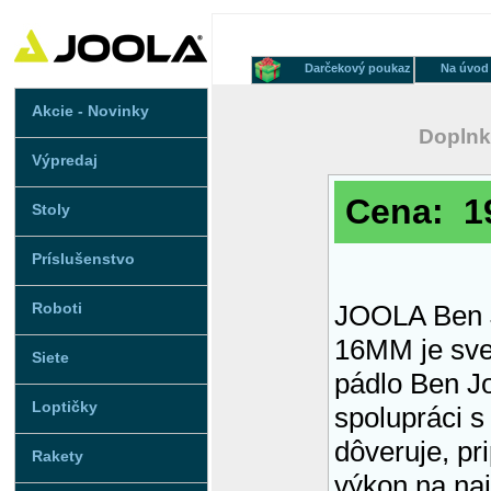
Darčekový poukaz
Na úvod
Akcie - Novinky
Doplnk
Výpredaj
Cena: 1
Stoly
Príslušenstvo
Roboti
JOOLA Ben 
16MM je svet
Siete
pádlo Ben Jo
Loptičky
spolupráci 
dôveruje, pr
Rakety
výkon na naj