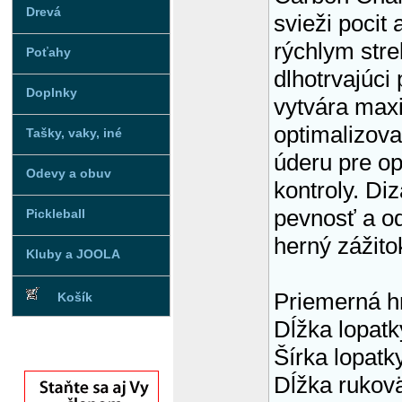
Drevá
svieži pocit
rýchlym stre
Poťahy
dlhotrvajúci
Doplnky
vytvára maxi
optimalizova
Tašky, vaky, iné
úderu pre o
Odevy a obuv
kontroly. Di
pevnosť a o
Pickleball
herný zážito
Kluby a JOOLA
Priemerná h
Košík
Dĺžka lopatk
Šírka lopatk
Dĺžka rukov