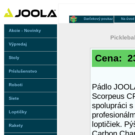
Darčekový poukaz
Na úvod
Akcie - Novinky
Picklebal
Výpredaj
Cena: 2
Stoly
Príslušenstvo
Roboti
Pádlo JOOLA
Scorpeus CF
Siete
spolupráci s
Loptičky
profesionálm
loptičiek. P
Rakety
Carbon Char