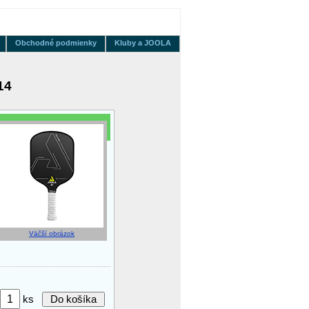
Obchodné podmienky
Kluby a JOOLA
14
Väčší obrázok
ks