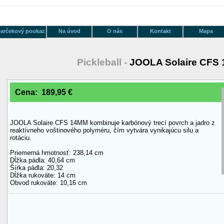
arčekový poukaz
Na úvod
O nás
Kontakt
Mapa
Pickleball -
JOOLA Solaire CFS 
Cena: 189,95 €
JOOLA Solaire CFS 14MM kombinuje karbónový trecí povrch a jadro z
reaktívneho voštinového polyméru, čím vytvára vynikajúcu silu a
rotáciu.
Priemerná hmotnosť: 238,14 cm
Dĺžka pádla: 40,64 cm
Šírka pádla: 20,32
Dĺžka rukoväte: 14 cm
Obvod rukoväte: 10,16 cm