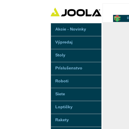
D
Akcie - Novinky
Výpredaj
Stoly
Príslušenstvo
Roboti
Siete
Loptičky
Rakety