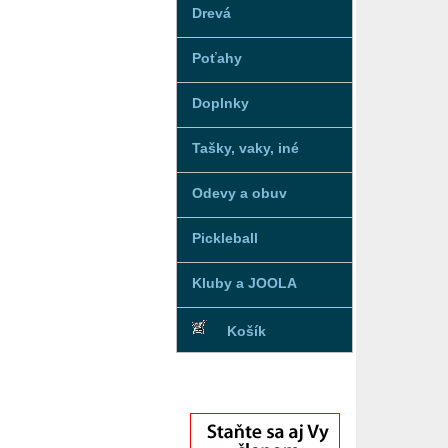
Drevá
Poťahy
Doplnky
Tašky, vaky, iné
Odevy a obuv
Pickleball
Kluby a JOOLA
Košík