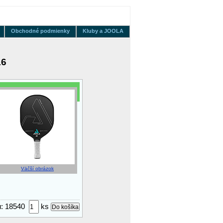
Obchodné podmienky
Kluby a JOOLA
16
Väčší obrázok
ru: 18540
ks