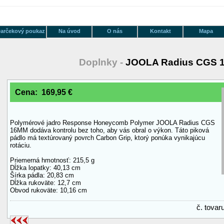
arčekový poukaz
Na úvod
O nás
Kontakt
Mapa
Doplnky -
JOOLA Radius CGS 
Cena: 169,95 €
Polymérové jadro Response Honeycomb Polymer JOOLA Radius CGS
16MM dodáva kontrolu bez toho, aby vás obral o výkon. Táto piková
pádlo má textúrovaný povrch Carbon Grip, ktorý ponúka vynikajúcu
rotáciu.
Priemerná hmotnosť: 215,5 g
Dĺžka lopatky: 40,13 cm
Šírka pádla: 20,83 cm
Dĺžka rukoväte: 12,7 cm
Obvod rukoväte: 10,16 cm
č. tova