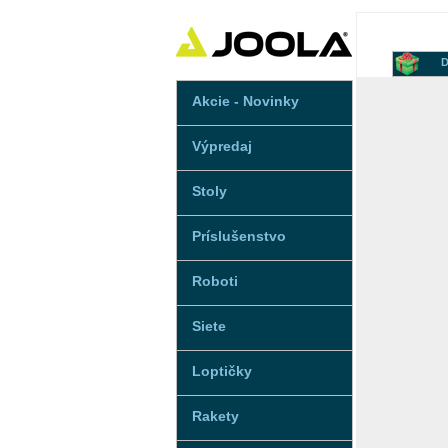
D
Akcie - Novinky
Výpredaj
Stoly
Príslušenstvo
Roboti
Siete
Loptičky
Rakety