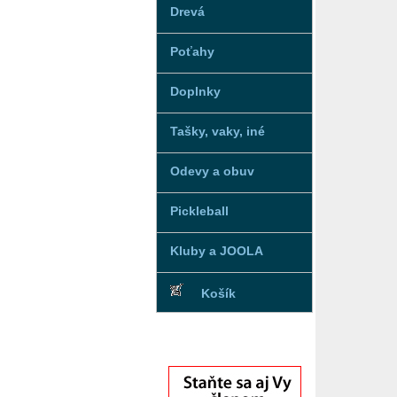
Drevá
Poťahy
Doplnky
Tašky, vaky, iné
Odevy a obuv
Pickleball
Kluby a JOOLA
Košík