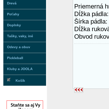
Drevá
Priemerná h
Dĺžka pádla
Poťahy
Šírka pádla:
Doplnky
Dĺžka rukov
Obvod rukov
Tašky, vaky, iné
Odevy a obuv
Pickleball
Kluby a JOOLA
Košík