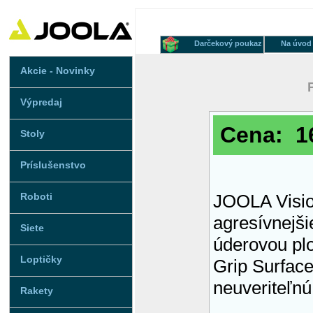
Darčekový poukaz
Na úvod
Akcie - Novinky
Výpredaj
Cena: 1
Stoly
Príslušenstvo
Roboti
JOOLA Visi
agresívnejši
Siete
úderovou pl
Loptičky
Grip Surfac
neuveriteľnú
Rakety