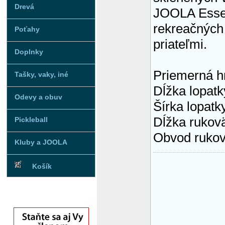
Drevá
JOOLA Essent
rekreačných 
Poťahy
priateľmi.
Doplnky
Priemerná h
Tašky, vaky, iné
Dĺžka lopatk
Odevy a obuv
Šírka lopatk
Dĺžka rukov
Pickleball
Obvod rukov
Kluby a JOOLA
Košík