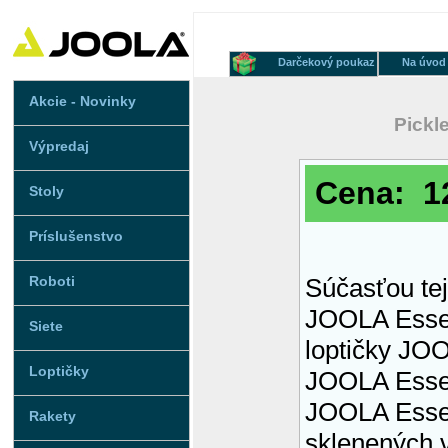
Darčekový poukaz
Na úvod
Akcie - Novinky
Pickle
Výpredaj
Cena: 1
Stoly
Príslušenstvo
Roboti
Súčasťou tej
JOOLA Essent
Siete
loptičky JOO
Loptičky
JOOLA Essen
JOOLA Essen
Rakety
sklenených v