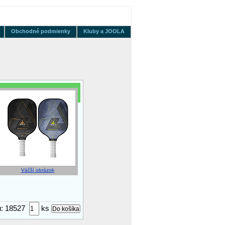
Obchodné podmienky
Kluby a JOOLA
Väčší obrázok
ru: 18527
ks