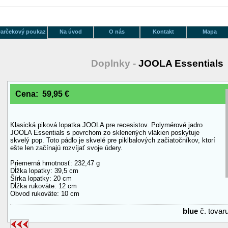
arčekový poukaz
Na úvod
O nás
Kontakt
Mapa
Doplnky -
JOOLA Essentials
Cena: 59,95 €
Klasická piková lopatka JOOLA pre recesistov. Polymérové jadro
JOOLA Essentials s povrchom zo sklenených vlákien poskytuje
skvelý pop. Toto pádlo je skvelé pre piklbalových začiatočníkov, ktorí
ešte len začínajú rozvíjať svoje údery.
Priemerná hmotnosť: 232,47 g
Dĺžka lopatky: 39,5 cm
Šírka lopatky: 20 cm
Dĺžka rukoväte: 12 cm
Obvod rukoväte: 10 cm
blue
č. tova