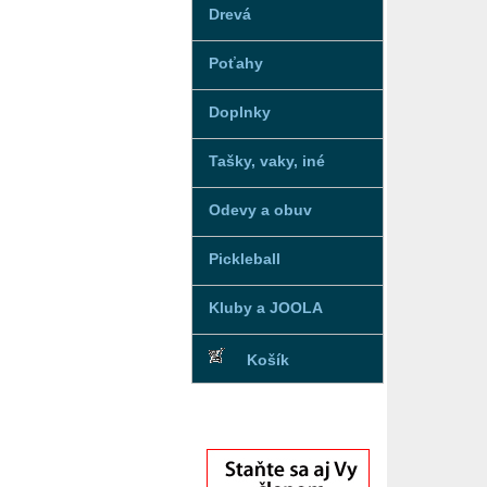
Drevá
Poťahy
Doplnky
Tašky, vaky, iné
Odevy a obuv
Pickleball
Kluby a JOOLA
Košík