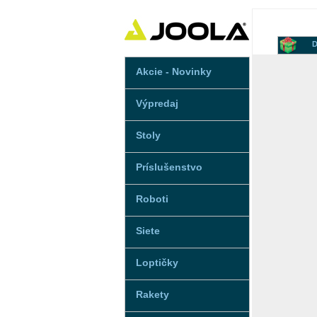
D
Akcie - Novinky
Výpredaj
Stoly
Príslušenstvo
Roboti
Siete
Loptičky
Rakety