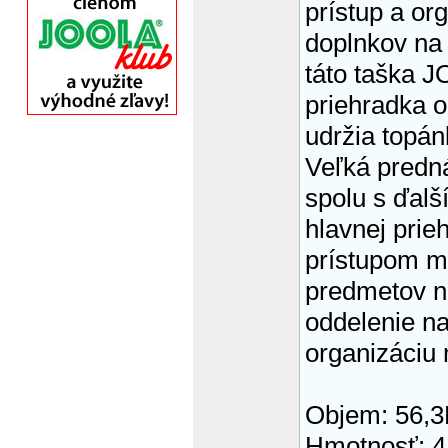
prístup a or
doplnkov na 
táto taška 
priehradka o
udržia topán
Veľká predná
spolu s ďal
hlavnej prie
prístupom m
predmetov n
oddelenie na
organizáciu
Objem: 56,3
Hmotnosť: 4