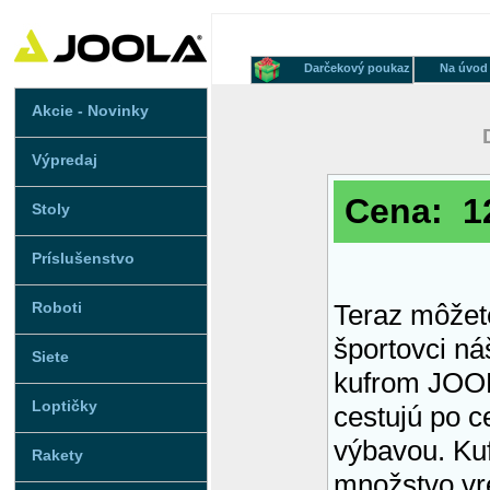
Darčekový poukaz
Na úvod
Akcie - Novinky
Výpredaj
Cena: 1
Stoly
Príslušenstvo
Roboti
Teraz môžet
športovci n
Siete
kufrom JOOL
Loptičky
cestujú po c
výbavou. Ku
Rakety
množstvo vr