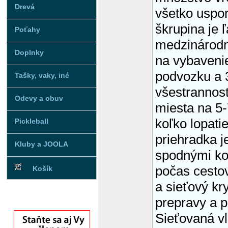
Drevá
všetko uspor
škrupina je 
Poťahy
medzinárodn
Doplnky
na vybavenie
podvozku a 3
Tašky, vaky, iné
všestrannost
Odevy a obuv
miesta na 5-
koľko lopati
Pickleball
priehradka 
Kluby a JOOLA
spodnými ko
počas cestov
Košík
a sieťový kr
prepravy a p
Sieťovaná vl