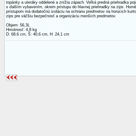
topánky a uteráky oddelené a znížia zápach. Veľká predná priehradka poj
s ďalším vybavením, okrem prístupu do hlavnej priehradky na zips. Horn
prístupom má dodatočnú izoláciu na ochranu predmetov na horúcich kurto
zips pre väčšiu bezpečnosť a organizáciu menších predmetov.
Objem: 56,3L
Hmotnosť: 4,8 kg
D: 68,6 cm, Š: 40,6 cm, H: 24,1 cm