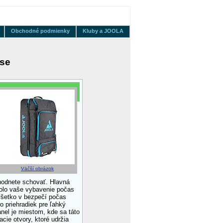
Obchodné podmienky
Kluby a JOOLA
ase
Väčší obrázok
zhodnete schovať. Hlavná
bolo vaše vybavenie počas
 všetko v bezpečí počas
o priehradiek pre ľahký
anel je miestom, kde sa táto
ie otvory, ktoré udržia