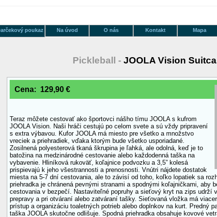
arčekový poukaz
Na úvod
O nás
Kontakt
Mapa
Pickleball -
JOOLA Vision Suitc
Cena: 129,90 €
Teraz môžete cestovať ako športovci nášho tímu JOOLA s kufrom
JOOLA Vision. Naši hráči cestujú po celom svete a sú vždy pripravení
s extra výbavou. Kufor JOOLA má miesto pre všetko a množstvo
vreciek a priehradiek, vďaka ktorým bude všetko usporiadané.
Zosilnená polyesterová tkaná škrupina je ľahká, ale odolná, keď je to
batožina na medzinárodné cestovanie alebo každodenná taška na
vybavenie. Hliníková rukoväť, koľajnice podvozku a 3,5” kolesá
prispievajú k jeho všestrannosti a prenosnosti. Vnútri nájdete dostatok
miesta na 5-7 dní cestovania, ale to závisí od toho, koľko lopatiek sa ro
priehradka je chránená pevnými stranami a spodnými koľajničkami, aby 
cestovania v bezpečí. Nastaviteľné popruhy a sieťový kryt na zips udrží
prepravy a pri otváraní alebo zatváraní tašky. Sieťovaná vložka má viacer
prístup a organizáciu toaletných potrieb alebo doplnkov na kurt. Predný p
taška JOOLA skutočne odlišuje. Spodná priehradka obsahuje kovové vetrac