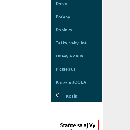
Drevá
Poťahy
Doplnky
Tašky, vaky, iné
Odevy a obuv
Pickleball
Kluby a JOOLA
Košík