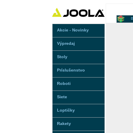
D
Akcie - Novinky
Výpredaj
Stoly
Príslušenstvo
Roboti
Siete
Loptičky
Rakety