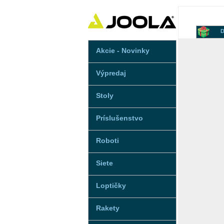
D
Akcie - Novinky
Výpredaj
Stoly
Príslušenstvo
Roboti
Siete
Loptičky
Rakety