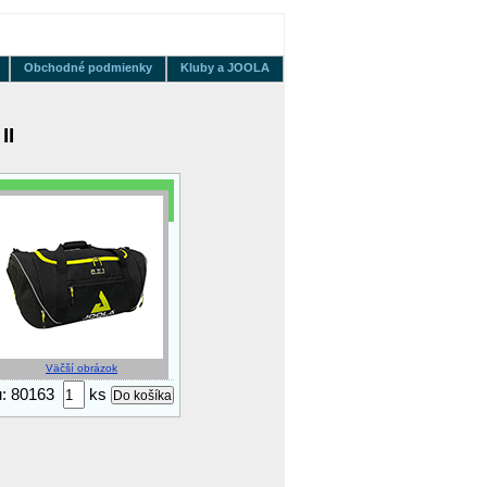
Obchodné podmienky
Kluby a JOOLA
II
Väčší obrázok
ru: 80163
ks