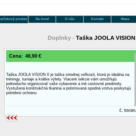
arčekový poukaz
Na úvod
O nás
Kontakt
Mapa
Doplnky -
Taška JOOLA VISION 
Cena: 46,90 €
Taška JOOLA VISION II je taška strednej veľkosti, ktorá je ideálna na
tréningy, turnaje a krátke výlety. Viaceré sekcie vám umožňujú
jednoducho organizovať vaše vybavenie a iné cestovné predmety.
Vystužená konštrukčná tkanina a polstrovaná spodná vrstva poskytujú
potrebnú ochranu.
č. tova