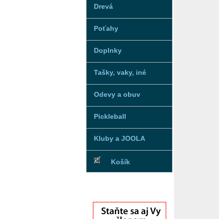
Drevá
Poťahy
Doplnky
Tašky, vaky, iné
Odevy a obuv
Pickleball
Kluby a JOOLA
Košík