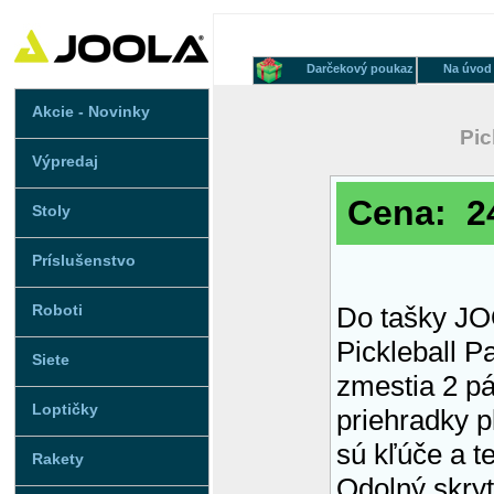
Darčekový poukaz
Na úvod
Akcie - Novinky
Pic
Výpredaj
Cena: 24
Stoly
Príslušenstvo
Roboti
Do tašky JO
Pickleball P
Siete
zmestia 2 pá
Loptičky
priehradky p
sú kľúče a t
Rakety
Odolný skryt