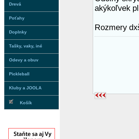
Drevá
akýkoľvek plo
Poťahy
Rozmery dxš
Doplnky
Tašky, vaky, iné
Odevy a obuv
Pickleball
Kluby a JOOLA
Košík