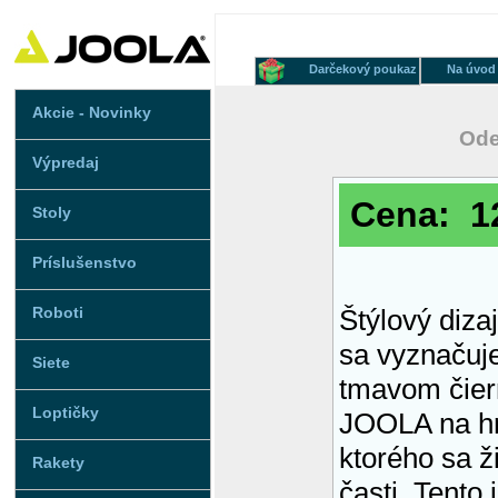
Darčekový poukaz
Na úvod
Akcie - Novinky
Ode
Výpredaj
Cena: 12
Stoly
Príslušenstvo
Roboti
Štýlový diz
sa vyznačuj
Siete
tmavom čier
Loptičky
JOOLA na hr
ktorého sa ži
Rakety
časti. Tento 