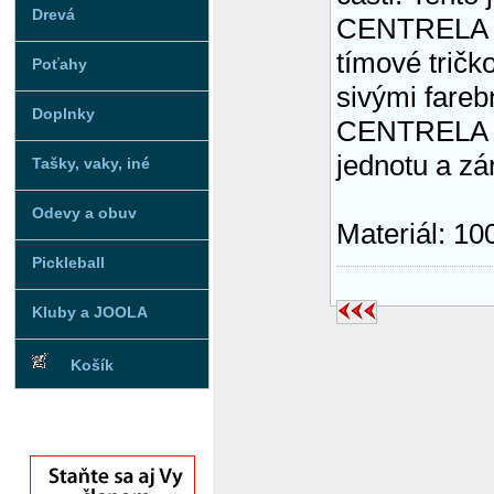
Drevá
CENTRELA na
tímové tričk
Poťahy
sivými fare
Doplnky
CENTRELA vá
jednotu a zá
Tašky, vaky, iné
Odevy a obuv
Materiál: 10
Pickleball
Kluby a JOOLA
Košík