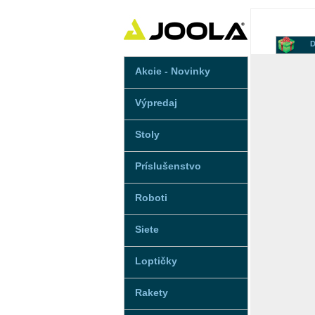
D
Akcie - Novinky
Výpredaj
Stoly
Príslušenstvo
Roboti
Siete
Loptičky
Rakety