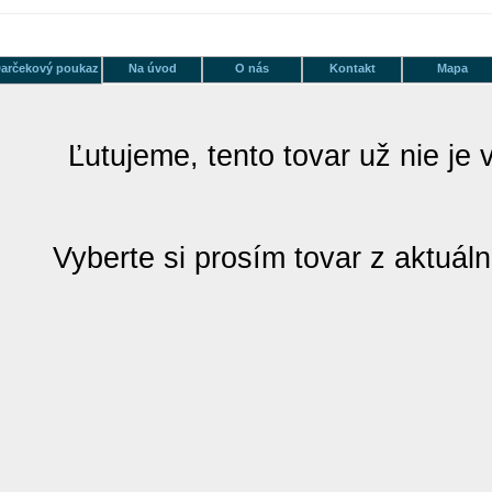
arčekový poukaz
Na úvod
O nás
Kontakt
Mapa
Ľutujeme, tento tovar už nie je 
Vyberte si prosím tovar z aktuál