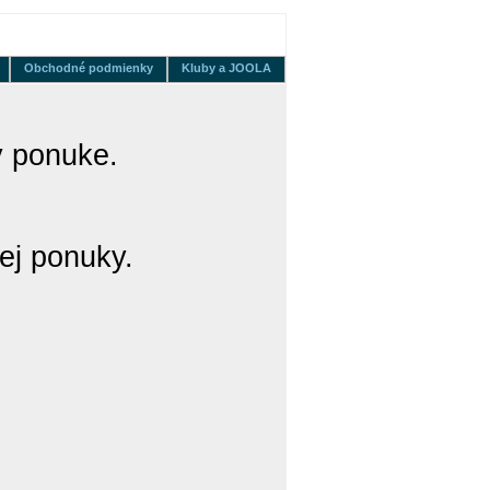
Obchodné podmienky
Kluby a JOOLA
v ponuke.
nej ponuky.