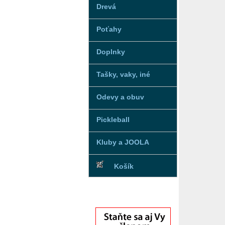
Drevá
Poťahy
Doplnky
Tašky, vaky, iné
Odevy a obuv
Pickleball
Kluby a JOOLA
Košík