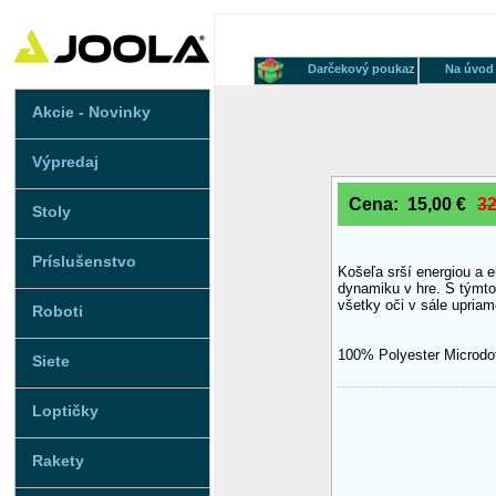
Darčekový poukaz
Na úvod
Akcie - Novinky
Výpredaj
Cena: 15,00 €
32
Stoly
Príslušenstvo
Košeľa srší energiou a e
dynamiku v hre. S týmt
všetky oči v sále upria
Roboti
100% Polyester Microdo
Siete
Loptičky
Rakety