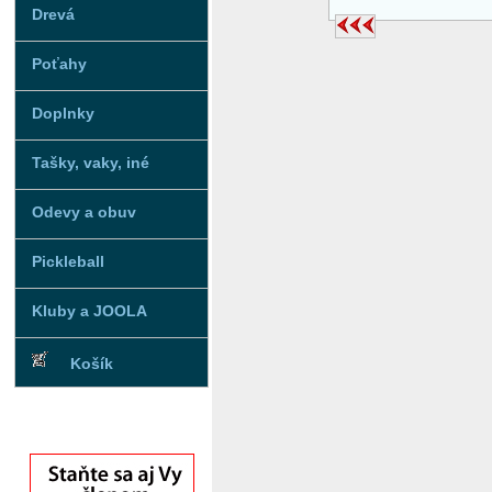
Drevá
Poťahy
Doplnky
Tašky, vaky, iné
Odevy a obuv
Pickleball
Kluby a JOOLA
Košík