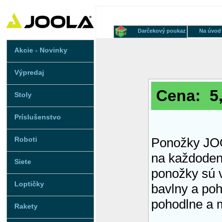
Darčekový poukaz
Na úvod
Akcie - Novinky
Výpredaj
Cena: 5,
Stoly
Príslušenstvo
Roboti
Ponožky JO
na každoden
Siete
ponožky sú 
Loptičky
bavlny a pohl
pohodlne a m
Rakety