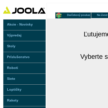
Darčekový poukaz
Na úvod
Akcie - Novinky
Ľutujeme
Výpredaj
Stoly
Vyberte s
Príslušenstvo
Roboti
Siete
Loptičky
Rakety