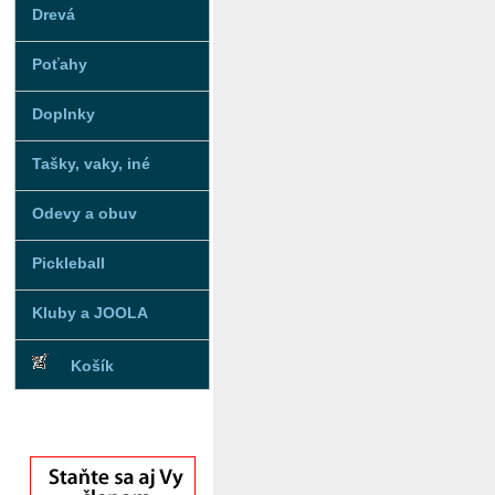
Drevá
Poťahy
Doplnky
Tašky, vaky, iné
Odevy a obuv
Pickleball
Kluby a JOOLA
Košík