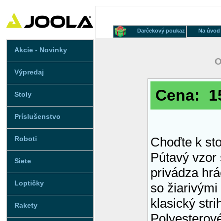
Darčekový poukaz
Na úvod
Akcie - Novinky
O
Výpredaj
Cena: 15
Stoly
Príslušenstvo
Roboti
Choďte k st
Pútavý vzor 
Siete
privádza hrá
Loptičky
so žiarivými
klasický stri
Rakety
Polyesterové