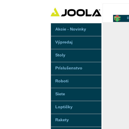
D
Akcie - Novinky
Výpredaj
Stoly
Príslušenstvo
Roboti
Siete
Loptičky
Rakety