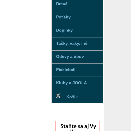
Drevá
Poťahy
Doplnky
Tašky, vaky, iné
Odevy a obuv
Pickleball
Kluby a JOOLA
Košík