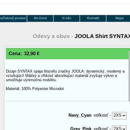
arčekový poukaz
Na úvod
O nás
Kontakt
Mapa
Odevy a obuv -
JOOLA Shirt SYNTA
Cena: 32,90 €
Dizajn SYNTAX spája filozofiu značky JOOLA: dynamický, moderný a
vzrušujúci! Mäkký a vlhkosť absorbujúci materiál zvyšuje výkon a
umožňuje výnimočnú mobilitu.
Materiál: 100% Polyester Microdot
Navy_Cyan
veľkosť -
Grey_Pink
veľkosť -