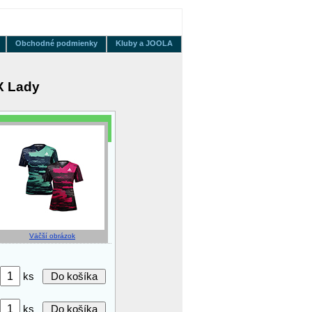
Obchodné podmienky
Kluby a JOOLA
X Lady
Väčší obrázok
ks
ks